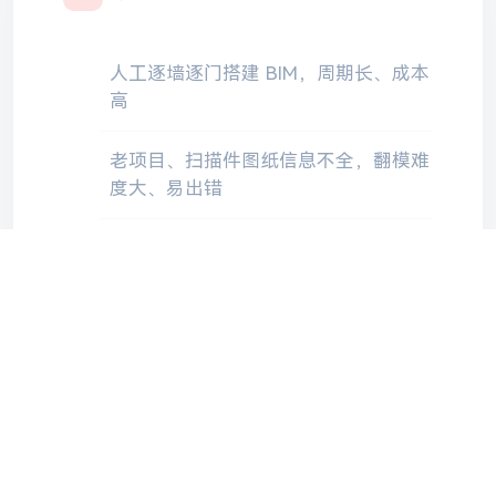
人工逐墙逐门搭建 BIM，周期长、成本
高
老项目、扫描件图纸信息不全，翻模难
度大、易出错
CAD 与 BIM 数据割裂，改图后模型难
以同步更新
对翻模人员经验要求高，团队产能受限
于人力